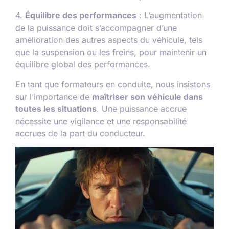
4.
Équilibre des performances
: L’augmentation
de la puissance doit s’accompagner d’une
amélioration des autres aspects du véhicule, tels
que la suspension ou les freins, pour maintenir un
équilibre global des performances.
En tant que formateurs en conduite, nous insistons
sur l’importance de
maîtriser son véhicule dans
toutes les situations
. Une puissance accrue
nécessite une vigilance et une responsabilité
accrues de la part du conducteur.