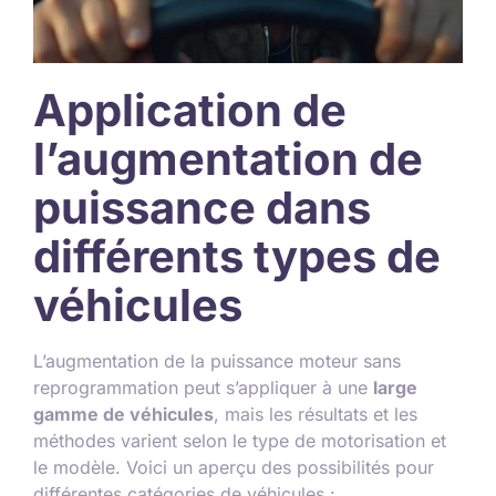
Application de
l’augmentation de
puissance dans
différents types de
véhicules
L’augmentation de la puissance moteur sans
reprogrammation peut s’appliquer à une
large
gamme de véhicules
, mais les résultats et les
méthodes varient selon le type de motorisation et
le modèle. Voici un aperçu des possibilités pour
différentes catégories de véhicules :